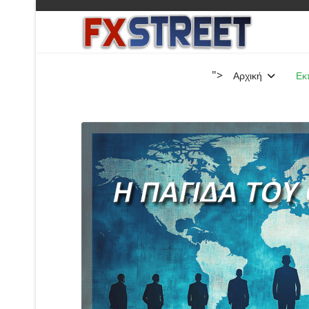
">
Αρχική
Εκ