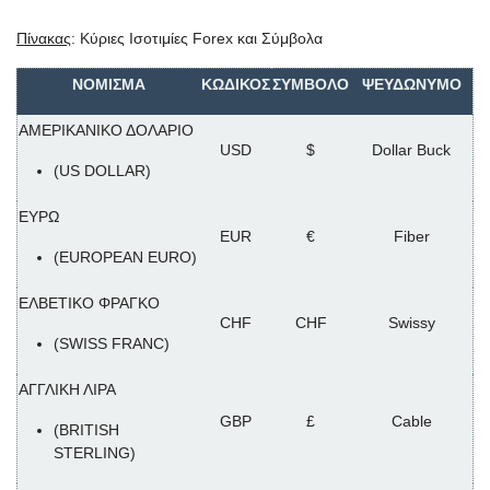
Πίνακας
: Κύριες Ισοτιμίες Forex και Σύμβολα
ΝΟΜΙΣΜΑ
ΚΩΔΙΚΟΣ
ΣΥΜΒΟΛΟ
ΨΕΥΔΩΝΥΜΟ
ΑΜΕΡΙΚΑΝΙΚΟ ΔΟΛΑΡΙΟ
USD
$
Dollar Buck
(US DOLLAR)
ΕΥΡΩ
EUR
€
Fiber
(EUROPEAN EURO)
ΕΛΒΕΤΙΚΟ ΦΡΑΓΚΟ
CHF
CHF
Swissy
(SWISS FRANC)
ΑΓΓΛΙΚΗ ΛΙΡΑ
GBP
£
Cable
(BRITISH
STERLING)