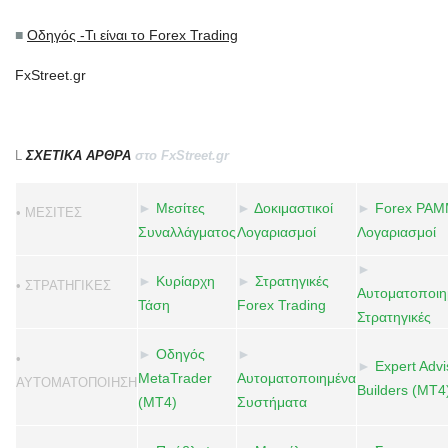
■
Οδηγός -
Τι είναι το Forex Trading
FxStreet.gr
L
ΣΧΕΤΙΚΑ ΑΡΘΡΑ
στο FxStreet.gr
►
Μεσίτες
►
Δοκιμαστικοί
►
Forex PA
• ΜΕΣΙΤΕΣ
Συναλλάγματος
Λογαριασμοί
Λογαριασμοί
►
►
Κυρίαρχη
►
Στρατηγικές
• ΣΤΡΑΤΗΓΙΚΕΣ
Αυτοματοποιη
Τάση
Forex Trading
Στρατηγικές
►
Οδηγός
►
•
►
Expert Advi
MetaTrader
Αυτοματοποιημένα
ΑΥΤΟΜΑΤΟΠΟΙΗΣΗ
Builders (MT4
(MT4)
Συστήματα