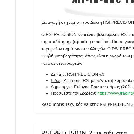
Εισαγωγή στη Χρήση του Δείκτη RSI PRECISION
Ο RSI PRECISION είναι ένας βελτιωμένος RSI πο
σηματοδότησης (signaling machine). Πιο συγκεκρ
κορυφαίων σημάτων συναλλαγών. Ο RSI PRECISIO
υψηλή μεταβλητότητα, όπως είναι η αγορά των 
και διατίθεται δωρεάν.
Δείκτης
: RSI PRECISION v.3
Είδος
: All-in-one RSI με πέντε (5) κορυφα
Δημιουργία
: Γιώργος Πρωτονοτάριος (2021
Προσθέστε τον Δωρεάν
:
https://www.tradi
Read more: Τεχνικός Δείκτης RSI PRECISION 3
RSI PRECISION 2 με σήματα