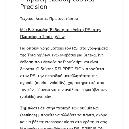
Precision
Τεχνικοί Δείκτες Πρωτονοτάριου
Μία Βελτιωμένη Έκδοση του Δείκτη RSI στην
Πλατφόρμα TradingView
Για όποιον χρησιμοποιεί τον RSI στα γραφήματα
της TradingView, έχω ανεβάσει μια βελτιωμένη
έκδοση που έφτιαξα σε PineScript, και είναι
δωρεάν. Ο δείκτης RSI PRECISION προσθέτει
στον RSI την περιοδική μεταβλητότητα της
αγοράς (market volatility), χαρακτηριστικό που
τον κάνει ιδανικό για την ανάλυση ευμετάβλητων
(volatile) αγορών.
Σημειώστε ότι στην περιοχή των ρυθμίσεων
(settings) μπορείτε να αλλάξετε τα πάντα, ακόμα
και να βάλετε crossover alerts στο γράφημα σας.
Μπορείτε να προσθέσετε τον RSI PRECISION