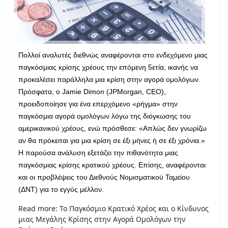
Πολλοί αναλυτές διεθνώς αναφέρονται στο ενδεχόμενο μιας
παγκόσμιας κρίσης χρέους την επόμενη 5ετία, ικανής να
προκαλέσει παράλληλα μια κρίση στην αγορά ομολόγων.
Πρόσφατα, ο
Jamie
Dimon
(
JPMorgan
,
CEO
),
προειδοποίησε για ένα επερχόμενο «ρήγμα» στην
παγκόσμια αγορά ομολόγων λόγω της διόγκωσης του
αμερικανικού χρέους, ενώ πρόσθεσε: «Απλώς δεν γνωρίζω
αν θα πρόκειται για μια κρίση σε έξι μήνες ή σε έξι χρόνια.»
Η παρούσα ανάλυση εξετάζει την πιθανότητα μιας
παγκόσμιας κρίσης κρατικού χρέους. Επίσης, αναφέρονται
και οι προβλέψεις του Διεθνούς Νομισματικού Ταμείου
(ΔΝΤ) για το εγγύς μέλλον.
Read more: Το Παγκόσμιο Κρατικό Χρέος και ο Κίνδυνος
μιας Μεγάλης Κρίσης στην Αγορά Ομολόγων την