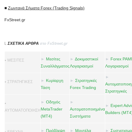
■
Ζωντανά Σήματα Forex (Trading Signals)
FxStreet.gr
L
ΣΧΕΤΙΚΑ ΑΡΘΡΑ
στο FxStreet.gr
►
Μεσίτες
►
Δοκιμαστικοί
►
Forex PA
• ΜΕΣΙΤΕΣ
Συναλλάγματος
Λογαριασμοί
Λογαριασμοί
►
►
Κυρίαρχη
►
Στρατηγικές
• ΣΤΡΑΤΗΓΙΚΕΣ
Αυτοματοποιη
Τάση
Forex Trading
Στρατηγικές
►
Οδηγός
►
•
►
Expert Advi
MetaTrader
Αυτοματοποιημένα
ΑΥΤΟΜΑΤΟΠΟΙΗΣΗ
Builders (MT4
(MT4)
Συστήματα
►
Πρόβλεψη
►
Μοντέλα
►
Συσχετισμο
• ΕΡΕΥΝΑ