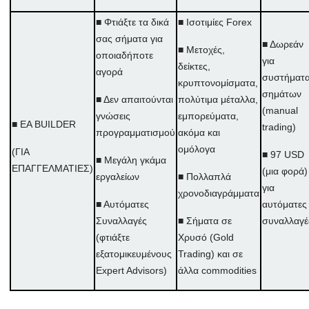
■ Φτιάξτε τα δικά
■ Ισοτιμίες Forex
σας σήματα για
■ Δωρεάν
■ Μετοχές,
οποιαδήποτε
για
δείκτες,
αγορά
συστήματ
κρυπτονομίσματα,
σημάτων
■ Δεν απαιτούνται
πολύτιμα μέταλλα,
(manual
γνώσεις
εμπορεύματα,
■ EA BUILDER
trading)
προγραμματισμού
ακόμα και
ομόλογα
(ΓΙΑ
■ 97 USD
■ Μεγάλη γκάμα
ΕΠΑΓΓΕΛΜΑΤΙΕΣ)
(μια φορά)
εργαλείων
■ Πολλαπλά
για
χρονοδιαγράμματα
■ Αυτόματες
αυτόματες
Συναλλαγές
■ Σήματα σε
συναλλαγέ
(φτιάξτε
Χρυσό (Gold
εξατομικευμένους
Trading) και σε
Expert Advisors)
άλλα commodities