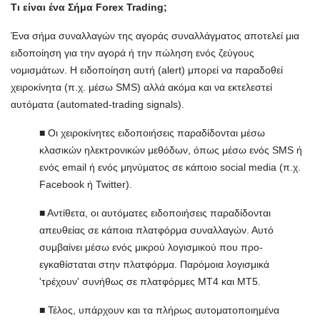
Τι είναι ένα Σήμα Forex Trading;
Ένα σήμα συναλλαγών της αγοράς συναλλάγματος αποτελεί μια
ειδοποίηση για την αγορά ή την πώληση ενός ζεύγους
νομισμάτων. Η ειδοποίηση αυτή (alert) μπορεί να παραδοθεί
χειροκίνητα (π.χ. μέσω SMS) αλλά ακόμα και να εκτελεστεί
αυτόματα (automated-trading signals).
■ Οι χειροκίνητες ειδοποιήσεις παραδίδονται μέσω
κλασικών ηλεκτρονικών μεθόδων, όπως μέσω ενός SMS ή
ενός email ή ενός μηνύματος σε κάποιο social media (π.χ.
Facebook ή Twitter).
■ Αντίθετα, οι αυτόματες ειδοποιήσεις παραδίδονται
απευθείας σε κάποια πλατφόρμα συναλλαγών. Αυτό
συμβαίνει μέσω ενός μικρού λογισμικού που προ-
εγκαθίσταται στην πλατφόρμα. Παρόμοια λογισμικά
'τρέχουν' συνήθως σε πλατφόρμες MT4 και MT5.
■ Τέλος, υπάρχουν και τα πλήρως αυτοματοποιημένα