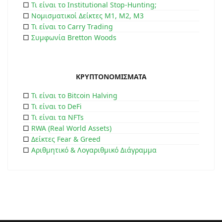
□
Τι είναι το Institutional Stop-Hunting;
□
Νομισματικοί Δείκτες Μ1, Μ2, Μ3
□
Τι είναι το Carry Trading
□
Συμφωνία Bretton Woods
ΚΡΥΠΤΟΝΟΜΙΣΜΑΤΑ
□
Τι είναι το Bitcoin Halving
□
Τι είναι το DeFi
□
Τι είναι τα NFTs
□
RWA (Real World Assets)
□
Δείκτες Fear & Greed
□
Αριθμητικό & Λογαριθμικό Διάγραμμα