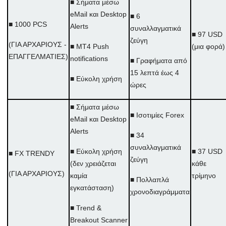
■ Σήματα μέσω
eMail και Desktop
■ 6
■ 1000 PCS
Alerts
συναλλαγματικά
■ 97 USD
ζεύγη
(ΓΙΑ ΑΡΧΑΡΙΟΥΣ -
■ MT4 Push
(μια φορά)
ΕΠΑΓΓΕΛΜΑΤΙΕΣ)
notifications
■ Γραφήματα από
15 λεπτά έως 4
■ Εύκολη χρήση
ώρες
■ Σήματα μέσω
■ Ισοτιμίες Forex
eMail και Desktop
Alerts
■ 34
συναλλαγματικά
■ Εύκολη χρήση
■ 37 USD
■ FX TRENDY
ζεύγη
(δεν χρειάζεται
κάθε
(ΓΙΑ ΑΡΧΑΡΙΟΥΣ)
καμία
τρίμηνο
■ Πολλαπλά
εγκατάσταση)
χρονοδιαγράμματα
■ Trend &
Breakout Scanner