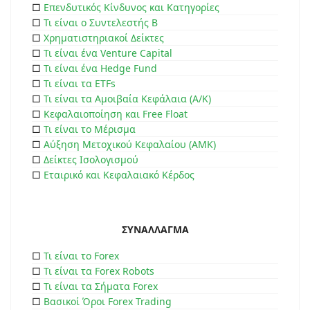
□
Επενδυτικός Κίνδυνος και Κατηγορίες
□
Τι είναι ο Συντελεστής Β
□
Χρηματιστηριακοί Δείκτες
□
Τι είναι ένα Venture Capital
□
Τι είναι ένα Hedge Fund
□
Τι είναι τα ETFs
□
Τι είναι τα Αμοιβαία Κεφάλαια (Α/Κ)
□
Κεφαλαιοποίηση και Free Float
□
Τι είναι το Μέρισμα
□
Αύξηση Μετοχικού Κεφαλαίου (ΑΜΚ)
□
Δείκτες Ισολογισμού
□
Εταιρικό και Κεφαλαιακό Κέρδος
ΣΥΝΑΛΛΑΓΜΑ
□
Τι είναι το Forex
□
Τι είναι τα Forex Robots
□
Τι είναι τα Σήματα Forex
□
Βασικοί Όροι Forex Trading