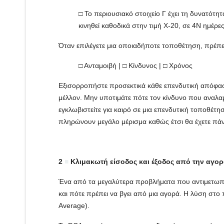
□ Το περιουσιακό στοιχείο Γ έχει τη δυνατότητ
κινηθεί καθοδικά στην τιμή X-20, σε 4Ν ημέρε
Όταν επιλέγετε μια οποιαδήποτε τοποθέτηση, πρέπει 
□ Ανταμοιβή | □ Κίνδυνος | □ Χρόνος
Εξισορροπήστε προσεκτικά κάθε επενδυτική απόφα
μέλλον. Μην υποτιμάτε πότε τον κίνδυνο που αναλαμβ
εγκλωβιστείτε για καιρό σε μια επενδυτική τοποθέτησ
πληρώνουν μεγάλο μέρισμα καθώς έτσι θα έχετε πάντ
2
■
Κλιμακωτή είσοδος και έξοδος από την αγορ
Ένα από τα μεγαλύτερα προβλήματα που αντιμετωπίζε
και πότε πρέπει να βγει από μια αγορά. Η λύση στο
Average).