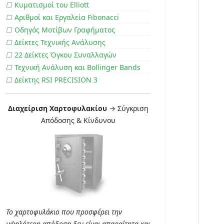
□
Κυματισμοί του Elliott
□
Αριθμοί και Εργαλεία Fibonacci
□
Οδηγός Μοτίβων Γραφήματος
□
Δείκτες Τεχνικής Ανάλυσης
□
22 Δείκτες Όγκου Συναλλαγών
□
Τεχνική Ανάλυση και Bollinger Bands
□
Δείκτης RSI PRECISION 3
Διαχείριση Χαρτοφυλακίου
→ Σύγκριση
Απόδοσης & Κίνδυνου
Το χαρτοφυλάκιο που προσφέρει την
υψηλότερη απόδοση δεν είναι απαραίτητα και