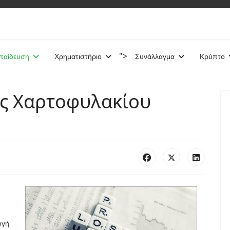
">
παίδευση
Χρηματιστήριο
Συνάλλαγμα
Κρύπτο
ης Χαρτοφυλακίου
ογή